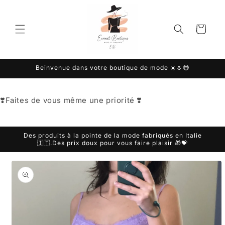
et
passer
au
Panier
contenu
Beinvenue dans votre boutique de mode ☀️🌷😎
❣️Faites de vous même une priorité ❣️
Des produits à la pointe de la mode fabriqués en Italie
🇮🇹.Des prix doux pour vous faire plaisir 🎁💝
Passer aux
informations
produits