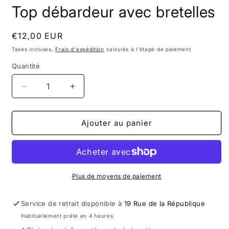
le
Top débardeur avec bretelles
média
1
dans
une
Prix
€12,00 EUR
fenêtre
habituel
modale
Taxes incluses.
Frais d'expédition
calculés à l'étape de paiement.
Quantité
Réduire
Augmenter
la
la
quantité
quantité
de
de
Ajouter au panier
Top
Top
débardeur
débardeur
avec
avec
bretelles
bretelles
Plus de moyens de paiement
Service de retrait disponible à
19 Rue de la République
Habituellement prête en 4 heures