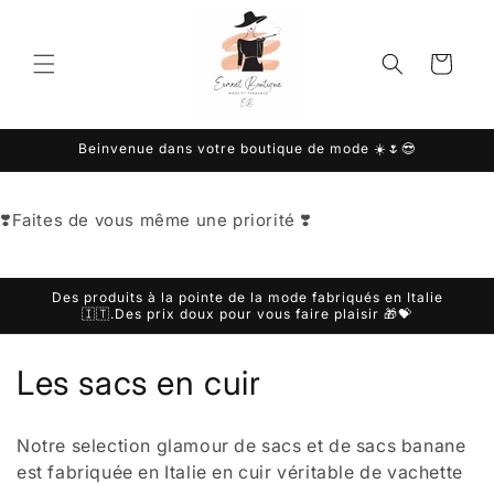
et
passer
au
Panier
contenu
Beinvenue dans votre boutique de mode ☀️🌷😎
❣️Faites de vous même une priorité ❣️
Des produits à la pointe de la mode fabriqués en Italie
🇮🇹.Des prix doux pour vous faire plaisir 🎁💝
C
Les sacs en cuir
o
Notre selection glamour de sacs et de sacs banane
l
est fabriquée en Italie en cuir véritable de vachette