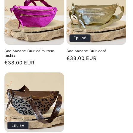
Épuisé
Sac banane Cuir daim rose
Sac banane Cuir doré
fushia
Prix
€38,00 EUR
Prix
€38,00 EUR
habituel
habituel
Épuisé