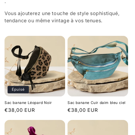
.
l
Vous ajouterez une touche de style sophistiqué,
e
tendance ou même vintage à vos tenues.
c
t
i
o
n
:
Épuisé
Sac banane Léopard Noir
Sac banane Cuir daim bleu ciel
Prix
€38,00 EUR
Prix
€38,00 EUR
habituel
habituel