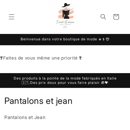
et
passer
au
Panier
contenu
Beinvenue dans votre boutique de mode ☀️🌷😎
❣️Faites de vous même une priorité ❣️
Des produits à la pointe de la mode fabriqués en Italie
🇮🇹.Des prix doux pour vous faire plaisir 🎁💝
C
Pantalons et jean
o
Pantalons et Jean
l