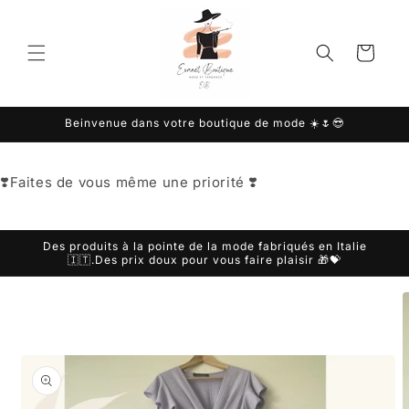
et
passer
au
Panier
contenu
Beinvenue dans votre boutique de mode ☀️🌷😎
❣️Faites de vous même une priorité ❣️
Des produits à la pointe de la mode fabriqués en Italie
🇮🇹.Des prix doux pour vous faire plaisir 🎁💝
Passer aux
informations
produits