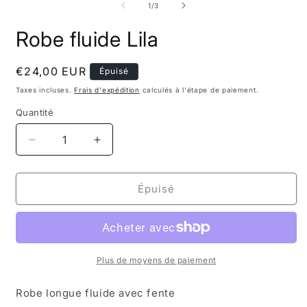
m
de
1
/
3
modale
2
d
Robe fluide Lila
u
f
m
Prix
€24,00 EUR
Épuisé
habituel
Taxes incluses.
Frais d'expédition
calculés à l'étape de paiement.
Quantité
Réduire
Augmenter
la
la
quantité
quantité
de
de
Épuisé
Robe
Robe
fluide
fluide
Lila
Lila
Plus de moyens de paiement
Robe longue fluide avec fente